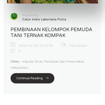
Posted by
Catur Indra Laksmana Putra
PEMBINAAN KELOMPOK PEMUDA
TANI TERNAK KOMPAK
2020-02-25 10:22:56
Penyuluhan
0
Kelay -
Kepala Dinas Pertanian dan Peternakan
Kabupaten...
Continue Reading