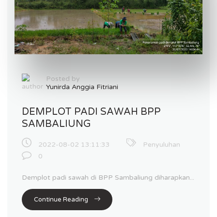
Posted by
Yunirda Anggia Fitriani
DEMPLOT PADI SAWAH BPP
SAMBALIUNG
2022-08-02 13:11:33
Penyuluhan
0
Demplot padi sawah di BPP Sambaliung diharapkan...
Continue Reading