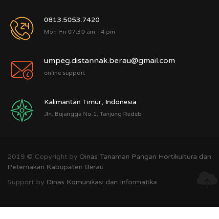
0813.5053.7420
Mon-Fri 07:30 am - 4 pm
umpeg.distannak.berau@gmail.com
online support
Kalimantan Timur, Indonesia
Jln. Bujangga No.1, Tanjung Redeb
2019 © Copyright by
Dinas Tanaman Pangan Hortikultura dan
Peternakan Kabupaten Berau
Support by
Dinas Komunikasi dan Informatika