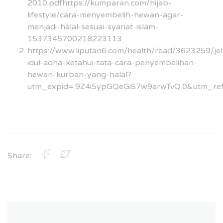
2010.pdfhttps://kumparan.com/hijab-
lifestyle/cara-menyembelih-hewan-agar-
menjadi-halal-sesuai-syariat-islam-
1537345700218223113
https://www.liputan6.com/health/read/3623259/je
idul-adha-ketahui-tata-cara-penyembelihan-
hewan-kurban-yang-halal?
utm_expid=.9Z4i5ypGQeGiS7w9arwTvQ.0&utm_r
Share: