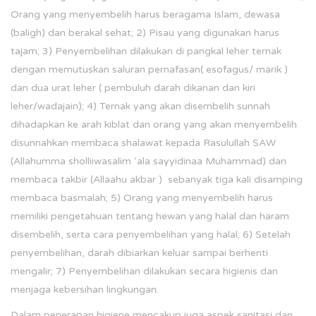
Orang yang menyembelih harus beragama Islam, dewasa
(baligh) dan berakal sehat; 2) Pisau yang digunakan harus
tajam; 3) Penyembelihan dilakukan di pangkal leher ternak
dengan memutuskan saluran pernafasan( esofagus/ marik )
dan dua urat leher ( pembuluh darah dikanan dan kiri
leher/wadajain); 4) Ternak yang akan disembelih sunnah
dihadapkan ke arah kiblat dan orang yang akan menyembelih
disunnahkan membaca shalawat kepada Rasulullah SAW
(Allahumma sholliiwasalim ‘ala sayyidinaa Muhammad) dan
membaca takbir (Allaahu akbar ) sebanyak tiga kali disamping
membaca basmalah; 5) Orang yang menyembelih harus
memiliki pengetahuan tentang hewan yang halal dan haram
disembelih, serta cara penyembelihan yang halal; 6) Setelah
penyembelihan, darah dibiarkan keluar sampai berhenti
mengalir; 7) Penyembelihan dilakukan secara higienis dan
menjaga kebersihan lingkungan.
Dalam penerapan higiene mencakup juga aspek sanitasi dan