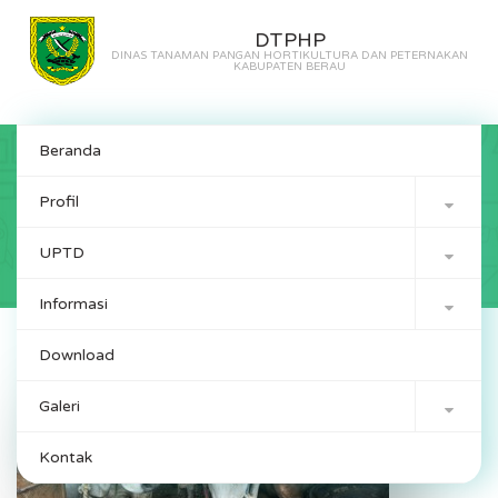
DTPHP
DINAS TANAMAN PANGAN HORTIKULTURA DAN PETERNAKAN
KABUPATEN BERAU
Beranda
Profil
Artikel Details

UPTD

Informasi

Download
Galeri

Kontak