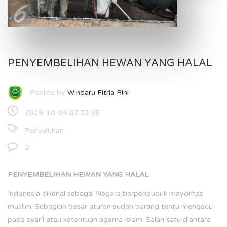
PENYEMBELIHAN HEWAN YANG HALAL
Posted by
Windaru Fitria Rini
2019-10-04 07:33:26
Penyuluhan
2
PENYEMBELIHAN HEWAN YANG HALAL
Indonesia dikenal sebagai Negara berpenduduk mayoritas
muslim. Sebagian besar aturan sudah barang tentu mengacu
pada syar’i atau ketentuan agama Islam. Salah satu diantara