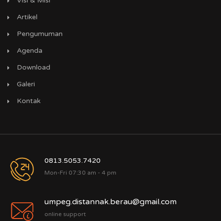
Visi & Misi
Artikel
Pengumuman
Agenda
Download
Galeri
Kontak
0813.5053.7420
Mon-Fri 07:30 am - 4 pm
umpeg.distannak.berau@gmail.com
online support