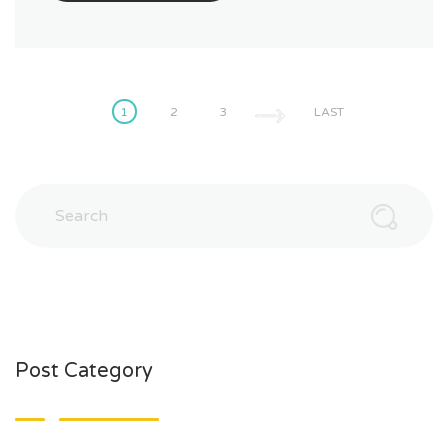
1
2
3
LAST
Post Category